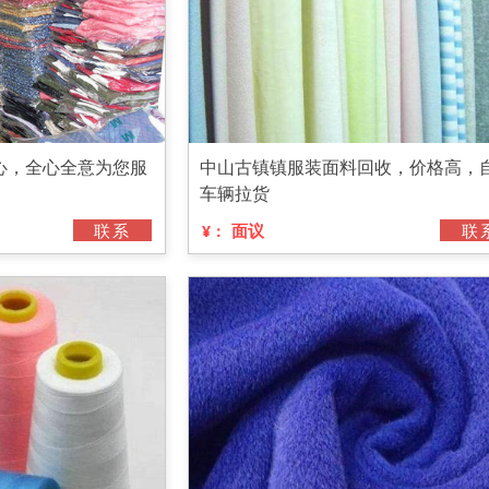
心，全心全意为您服
中山古镇镇服装面料回收，价格高，
车辆拉货
联系
面议
联
¥：