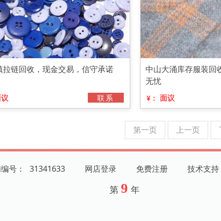
镇拉链回收，现金交易，信守承诺
中山大涌库存服装回
无忧
面议
联系
面议
¥：
第一页
上一页
铺编号：
31341633
网店登录
免费注册
技术支持
9
第
年