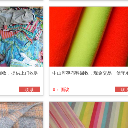
回收，提供上门收购
中山库存布料回收，现金交易，信守
联系
面议
联
¥：