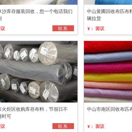
阜沙库存服装回收，您一个电话我们
中山黄圃回收布匹布
到
辆拉货
面议
联系
面议
¥：
市火炬区收购库存布料，节假日不
中山市南区回收布匹
随时可
面议
联系
面议
¥：