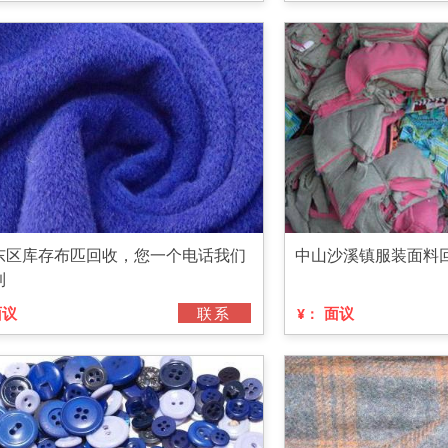
东区库存布匹回收，您一个电话我们
中山沙溪镇服装面料
到
面议
联系
面议
¥：