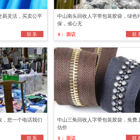
交易灵活，买卖公平
中山南头回收人字带包装胶袋，绿色
保，省心无
联系
面议
联
¥：
收，您一个电话我们
中山三角回收人字带包装胶袋，免费
估价
联系
面议
联
¥：