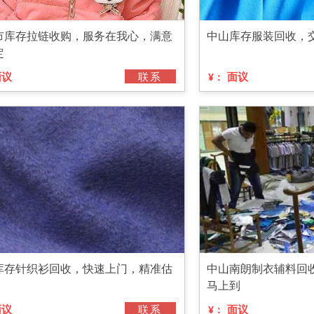
市库存拉链收购，服务在我心，满意
中山库存服装回收，
定
面议
联系
面议
¥：
库存针织衫回收，快速上门，精准估
中山南朗制衣辅料回
马上到
面议
联系
面议
¥：