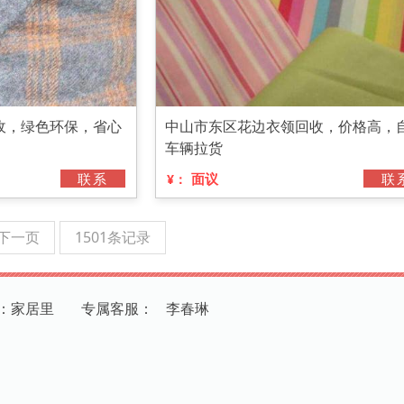
收，绿色环保，省心
中山市东区花边衣领回收，价格高，
车辆拉货
联系
面议
联
¥：
下一页
1501条记录
：家居里
专
属
客
服
：
李春琳