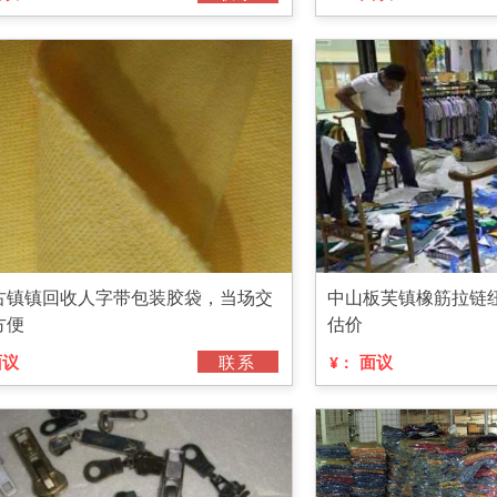
古镇镇回收人字带包装胶袋，当场交
中山板芙镇橡筋拉链
方便
估价
面议
联系
面议
¥：