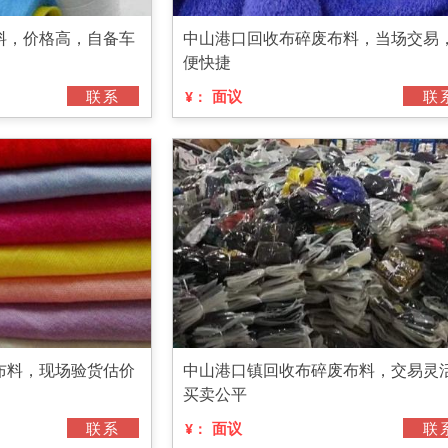
料，价格高，自备车
中山港口回收布碎废布料，当场交易
便快捷
联系
面议
联
¥：
布料，现场验货估价
中山港口镇回收布碎废布料，交易灵
买卖公平
联系
面议
联
¥：