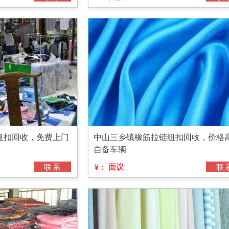
纽扣回收，免费上门
中山三乡镇橡筋拉链纽扣回收，价格
自备车辆
联系
面议
联
¥：