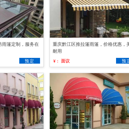
防雨篷定制，服务在
重庆黔江区推拉篷雨篷，价格优惠，
耐用
预定
面议
预
¥：