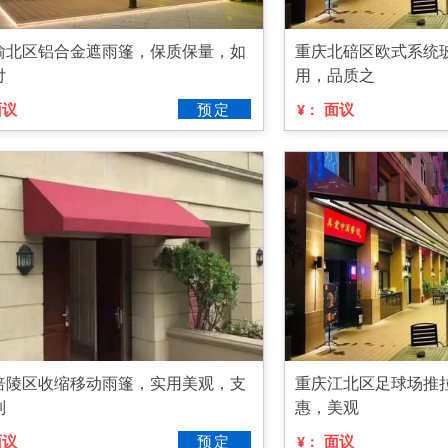
渝北区铝合金遮雨篷，保质保量，如
重庆北碚区欧式系统
付
用，品质之
面议
预定
面议
¥：
涪陵区收缩移动雨篷，实用美观，支
重庆江北区足球场推
制
惠，美观
面议
预定
面议
¥：