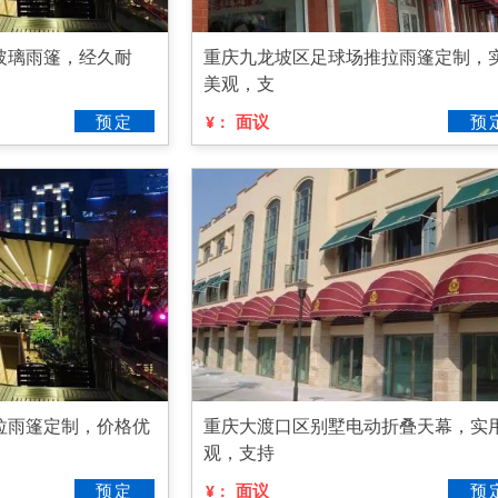
玻璃雨篷，经久耐
重庆九龙坡区足球场推拉雨篷定制，
美观，支
预定
面议
预
¥：
拉雨篷定制，价格优
重庆大渡口区别墅电动折叠天幕，实
观，支持
预定
面议
预
¥：