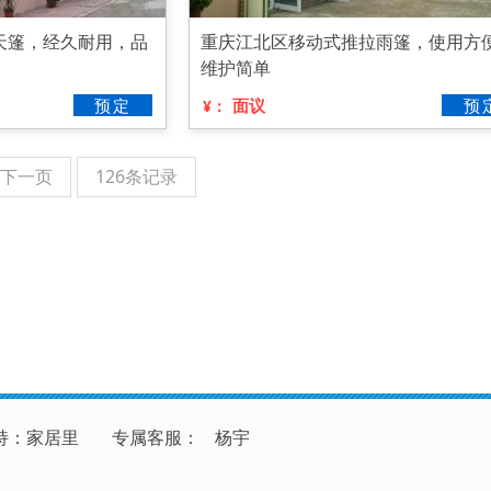
天篷，经久耐用，品
重庆江北区移动式推拉雨篷，使用方
维护简单
预定
面议
预
¥：
下一页
126条记录
持：家居里
专
属
客
服
：
杨宇