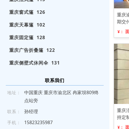
重庆窗式篷 126
重庆
期交
重庆天幕篷 102
¥：
重庆固定篷 128
重庆广告折叠篷 122
重庆侧壁式休闲伞 131
联系我们
中国重庆 重庆市渝北区 冉家坝809终
地址：
点站旁
重庆
孙经理
联系：
持定
15 8 2 3 235 9 87
手机：
¥：