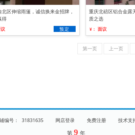
渝北区伸缩雨篷，诚信换来金招牌，
重庆北碚区铝合金露
赢得
质之选
面议
预定
面议
¥：
第一页
上一页
 店铺编号：
31831635
网店登录
免费注册
技术支
9
第
年