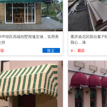
沙坪坝区高端别墅雨篷定做，实用美
重庆渝北区阳台窗户
支持
我心，满
面议
预定
面议
¥：