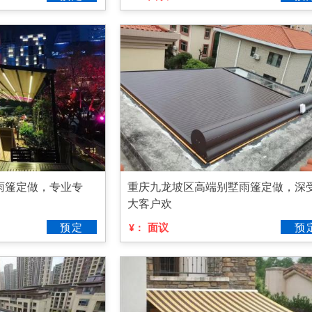
雨篷定做，专业专
重庆九龙坡区高端别墅雨篷定做，深
大客户欢
预定
面议
预
¥：