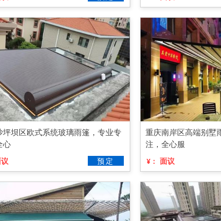
沙坪坝区欧式系统玻璃雨篷，专业专
重庆南岸区高端别墅
全心
注，全心服
面议
预定
面议
¥：