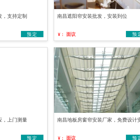
发，支持定制
南昌遮阳帘安装批发，安装到位
预定
面议
预
¥：
应，上门测量
南昌地板房窗帘安装厂家，免费设计
预定
面议
预
¥：