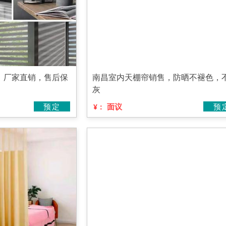
，厂家直销，售后保
南昌室内天棚帘销售，防晒不褪色，
灰
预定
面议
预
¥：