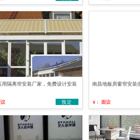
医用隔离帘安装厂家，免费设计安装
南昌地板房窗帘安装
面议
预定
面议
¥：