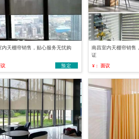
室内天棚帘销售，贴心服务无忧购
南昌室内天棚帘销售
证
面议
预定
面议
¥：