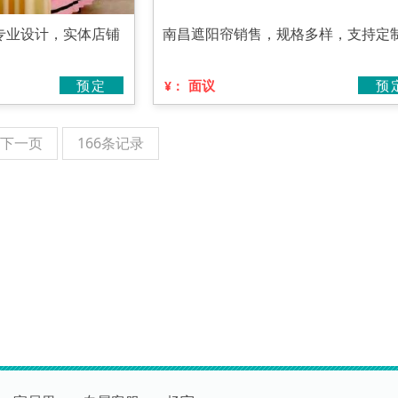
专业设计，实体店铺
南昌遮阳帘销售，规格多样，支持定
预定
面议
预
¥：
下一页
166条记录