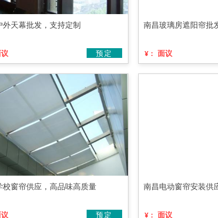
户外天幕批发，支持定制
南昌玻璃房遮阳帘批
面议
预定
面议
¥：
学校窗帘供应，高品味高质量
南昌电动窗帘安装供
面议
预定
面议
¥：