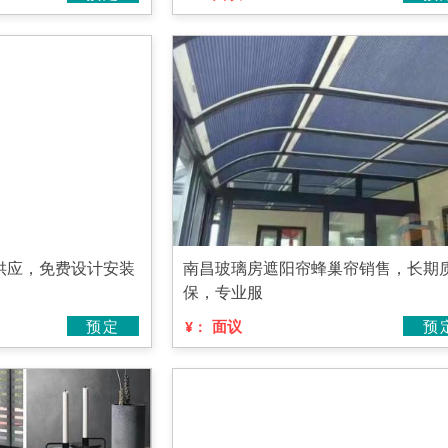
供应，免费设计安装
南昌玻璃房遮阳帘蜂巢帘销售，长期
保，专业服
预定
面议
预
¥：