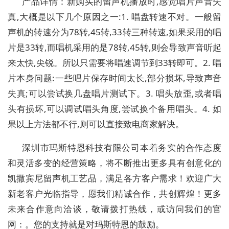
产品详情：新购买的留声机播放时,感觉唱片声音失
真,大概是以下几个原因之一:1. 唱盘转速不对。一般留
声机的转速分为78转,45转,33转三种转速,如果采用的唱
片是33转,而唱机采用的是78转,45转,则会导致声音听起
来太快,尖锐。所以只需要将唱速调节到33转即可。2. 唱
片本身问题:一些唱片保存时间太长,部分损坏,导致声音
失真;可以尝试换几盘唱片测试下。3. 唱头放歪,或者唱
头有损坏,可以调试唱头角度,尝试换个备用唱头。4. 如
果以上方法都不行,则可以直接致电商家解决。
深圳市玛斯特恩科技有限公司本着务实的合作态度
和灵活多变的经营策略，将不断推出更多具有创意化的
凯撒宾尼留声机工艺品，满足各方客户需求！欢迎广大
新老客户光临指导，愿我们精诚合作，共创辉煌！更多
未来合作意向洽谈，敬请拨打热线，或访问我们的官
网：。您的支持就是对玛斯特恩的鼓励。