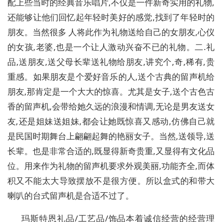
配上些当时的经典音乐唱片,不仅是一件新奇实用的礼物,
还能够让他们回忆起年轻时美好的感觉,找到了年轻时的
朋友。当然很多 人将此作为礼物送给自己的女朋友,心仪
的女孩,老婆,也是一个让人激动兴奋不已的礼物。二.礼
品,送朋友,送父母长辈送礼物给朋友,讲究个,奇,稀有,贵
重感。如果朋友是个爱好音乐的人,送个古典的留声机给
朋友,那肯定是一个大大的惊喜。尤其是女子,送个古色古
香的留声机,会带给她久远的浪漫和情调,无论是男友送女
友,还是姐妹送姐妹,都会让她既惊喜又感动,仿佛自己就
是民国时期舞台上翩翩起舞的艳丽女子。当然,送领导,送
长辈。也是非常合适的,既显得新奇贵重,又显得有文化品
位。用来作为礼物的留声机要求外观美丽,功能齐全,而体
积又不能太大导致摆放不是很方便。所以盒式的和带大
喇叭的台式留声机是合适不过了。
玛斯特恩礼品/工艺品/饰品本着诚信经营的经营理