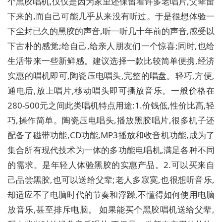
个黑胶唱机,仅仅是因为家里还保留着许多老唱片,父辈留
下来的,而自己可能几乎从来没有听过。于是很想体验一
下尘封已久的黑胶的声音,听一听几十年前的声音,感受以
下古朴的感觉;给自己,给亲人朋友们一个惊喜;同时,也给
生活带来一些新鲜感。建议选择一款比较简单便携,经济
实惠的唱机即可,陶瓷压电唱头,完整的唱盘。轻巧,方便,
通电后,放上唱片,移动唱头即可播放音乐。一般价格在
280-500元之间此类唱机特点用途:1.价钱低,性价比高,轻
巧,操作简单。陶瓷压电唱头,播放黑胶唱片,很多机子还
配备了磁带功能,CD功能,MP3播放和收音机功能,成为了
集合所有现代技术为一体的多功能电唱机,满足各种不同
的需求。是年轻人体验黑胶的实惠产品。2.可以买来自
己品尝黑胶,也可以送给父辈;老人多寂寞,也很想听音乐,
却适应不了电脑时代的节奏和浮躁,不懂得如何使用电脑
放音乐,甚至排斥电脑。 如果能买个黑胶唱机送给父辈,