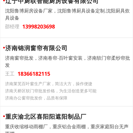
辽宁中厨联智能厨房设备有限公司
沈阳鲁博厨房设备厂家，沈阳鲁博厨具设备定制.沈阳厨具炊
具设备
13998203698
邵经理
济南锦润窗帘有限公司
济南窗帘批发，济南卷帘-百叶窗安装，济南软门帘柔纱帘批
发
18366182115
王工
济南莱芜百叶窗生产厂家，简洁大方，操作便捷
济南‌天桥区软门帘批发价格，为生活创造更多可能
济南办公窗帘批发价，品质有保障
重庆渝北区喜阳阳遮阳制品厂
重庆收缩移动雨棚厂，重庆铝合金雨棚，重庆家庭阳台无声