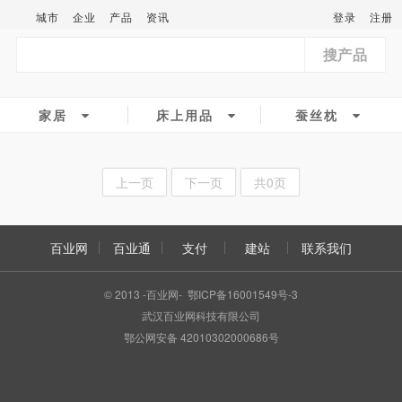
城市
企业
产品
资讯
登录
注册
搜产品
家居
床上用品
蚕丝枕
上一页
下一页
共0页
百业网
百业通
支付
建站
联系我们
© 2013 -百业网- 鄂ICP备16001549号-3
武汉百业网科技有限公司
鄂公网安备 42010302000686号