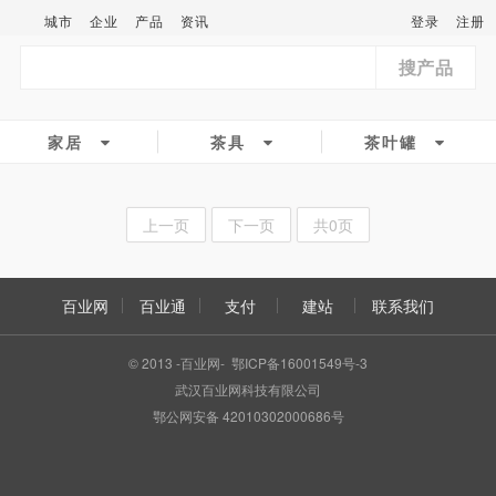
城市
企业
产品
资讯
登录
注册
搜产品
家居
茶具
茶叶罐
上一页
下一页
共0页
百业网
百业通
支付
建站
联系我们
© 2013 -百业网- 鄂ICP备16001549号-3
武汉百业网科技有限公司
鄂公网安备 42010302000686号