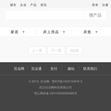
城市
企业
产品
资讯
登录
注册
搜产品
家居
床上用品
床垫
上一页
下一页
共0页
百业网
百业通
支付
建站
联系我们
© 2013 -百业网- 鄂ICP备16001549号-3
武汉百业网科技有限公司
鄂公网安备 42010302000686号