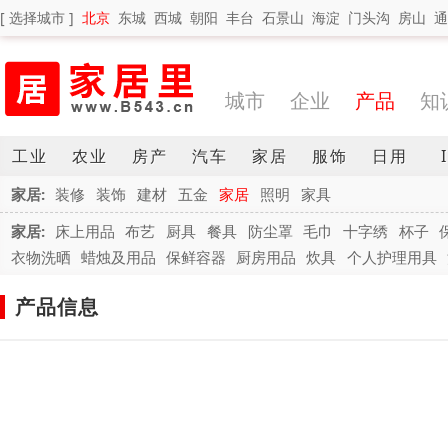
[ 选择城市 ]
北京
东城
西城
朝阳
丰台
石景山
海淀
门头沟
房山
通
城市
企业
产品
知
工业
农业
房产
汽车
家居
服饰
日用
家居:
装修
装饰
建材
五金
家居
照明
家具
家居:
床上用品
布艺
厨具
餐具
防尘罩
毛巾
十字绣
杯子
衣物洗晒
蜡烛及用品
保鲜容器
厨房用品
炊具
个人护理用具
产品信息