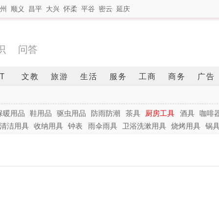
州
顺义
昌平
大兴
怀柔
平谷
密云
延庆
识
问答
IT
文教
旅游
生活
服务
工商
商务
广告
保暖用品
鞋用品
驱虫用品
防雨防潮
茶具
厨房工具
酒具
咖啡
清洁用具
收纳用具
钟表
雨伞雨具
卫浴洗漱用具
烧烤用具
锅