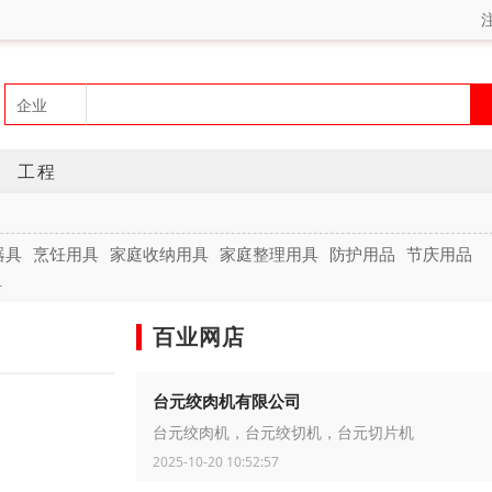
工程
器具
烹饪用具
家庭收纳用具
家庭整理用具
防护用品
节庆用品
具
百业网店
台元绞肉机有限公司
台元绞肉机，台元绞切机，台元切片机
2025-10-20 10:52:57