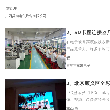
谭经理
广西昊为电气设备有限公司
2、SD卡座连接
在电子设备高度依赖数据
产品竞争力。许多采购商
器厂
程
东莞市摩凯电子
3、北京顺义区全彩
LED显示屏（LEDdi
像、视频、录像信号等各种信
惠向勇