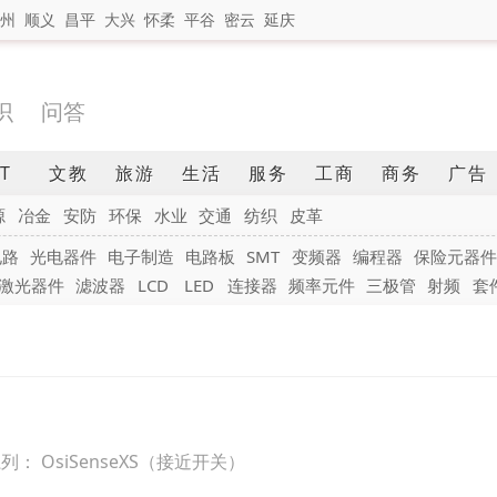
州
顺义
昌平
大兴
怀柔
平谷
密云
延庆
识
问答
IT
文教
旅游
生活
服务
工商
商务
广告
源
冶金
安防
环保
水业
交通
纺织
皮革
电路
光电器件
电子制造
电路板
SMT
变频器
编程器
保险元器件
激光器件
滤波器
LCD
LED
连接器
频率元件
三极管
射频
套
 系列： OsiSenseXS（接近开关）