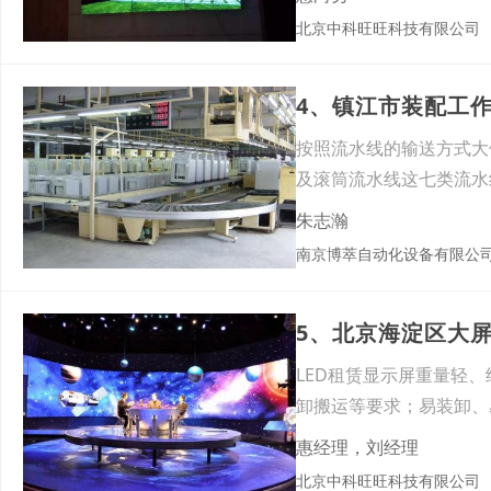
北京中科旺旺科技有限公司
4、镇江市装配工
按照流水线的输送方式大
及滚筒流水线这七类流水
等组
朱志瀚
南京博萃自动化设备有限公
LED租赁显示屏重量轻
卸搬运等要求；易装卸、
拼
惠经理，刘经理
北京中科旺旺科技有限公司