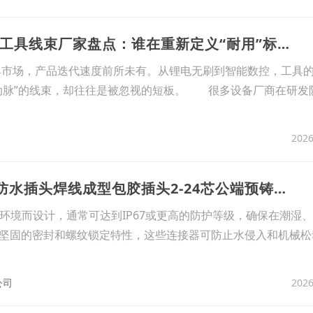
6、2026年8月电动工具线束厂家盘点：谁在重新定义“耐用”标准?
市场，产品迭代速度前所未有。从锂电无刷到智能数控，工具
动脉”的线束，却往往是被忽视的短板。 很多设备厂商在研发
2026
7、源头工厂 IP68防水插头焊线成型包胶插头2-24芯公端预铸电源插头
苛环境而设计，通常可达到IP67或更高的防护等级，确保在潮湿
坚固的密封和螺纹锁定特性，这些连接器可防止水侵入和机械松
2026
公司