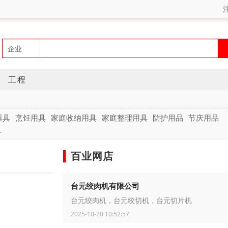
工程
器具
烹饪用具
家庭收纳用具
家庭整理用具
防护用品
节庆用品
具
百业网店
台元绞肉机有限公司
台元绞肉机，台元绞切机，台元切片机
2025-10-20 10:52:57