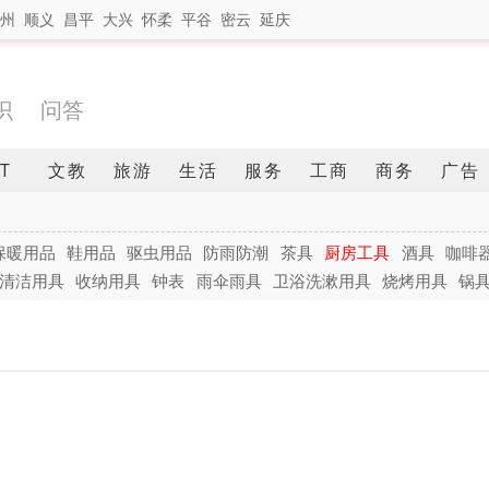
州
顺义
昌平
大兴
怀柔
平谷
密云
延庆
识
问答
IT
文教
旅游
生活
服务
工商
商务
广告
保暖用品
鞋用品
驱虫用品
防雨防潮
茶具
厨房工具
酒具
咖啡
清洁用具
收纳用具
钟表
雨伞雨具
卫浴洗漱用具
烧烤用具
锅