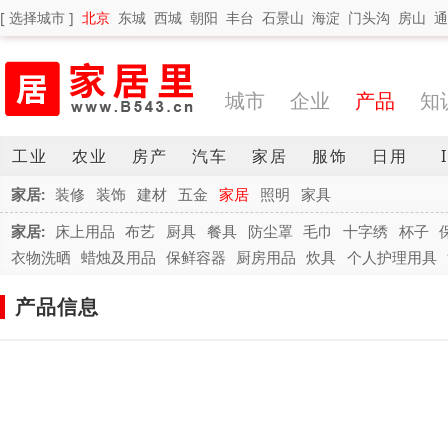
[ 选择城市 ]
北京
东城
西城
朝阳
丰台
石景山
海淀
门头沟
房山
通
城市
企业
产品
知
工业
农业
房产
汽车
家居
服饰
日用
家居:
装修
装饰
建材
五金
家居
照明
家具
家居:
床上用品
布艺
厨具
餐具
防尘罩
毛巾
十字绣
杯子
衣物洗晒
蜡烛及用品
保鲜容器
厨房用品
炊具
个人护理用具
产品信息