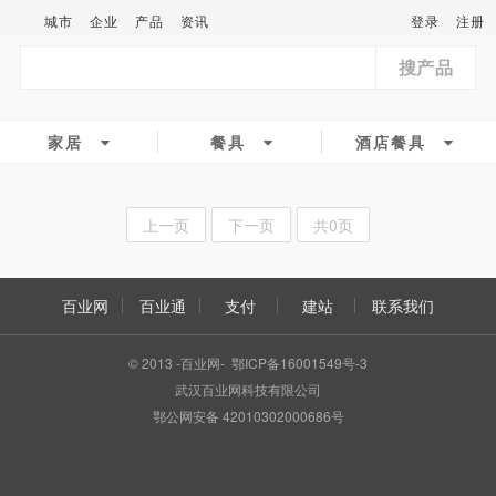
城市
企业
产品
资讯
登录
注册
搜产品
家居
餐具
酒店餐具
上一页
下一页
共0页
百业网
百业通
支付
建站
联系我们
© 2013 -百业网- 鄂ICP备16001549号-3
武汉百业网科技有限公司
鄂公网安备 42010302000686号