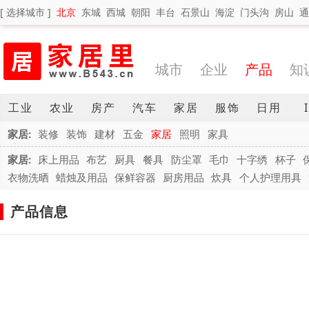
[ 选择城市 ]
北京
东城
西城
朝阳
丰台
石景山
海淀
门头沟
房山
通
城市
企业
产品
知
工业
农业
房产
汽车
家居
服饰
日用
家居:
装修
装饰
建材
五金
家居
照明
家具
家居:
床上用品
布艺
厨具
餐具
防尘罩
毛巾
十字绣
杯子
衣物洗晒
蜡烛及用品
保鲜容器
厨房用品
炊具
个人护理用具
产品信息