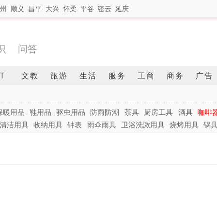
州
顺义
昌平
大兴
怀柔
平谷
密云
延庆
识
问答
IT
文教
旅游
生活
服务
工商
商务
广告
保暖用品
鞋用品
驱虫用品
防雨防潮
茶具
厨房工具
酒具
咖啡
清洁用具
收纳用具
钟表
雨伞雨具
卫浴洗漱用具
烧烤用具
锅