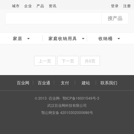
城市
企业
产品
资讯
登录
注册
搜产品
家居
家庭收纳用具
收纳桶
上一页
下一页
共0页
百业网
百业通
支付
建站
联系我们
© 2013 -百业网- 鄂ICP备16001549号-3
武汉百业网科技有限公司
鄂公网安备 42010302000686号