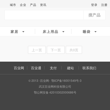
城市
企业
产品
资讯
登录
注册
搜产品
家居
床上用品
睡袋
上一页
下一页
共0页
百业网
百业通
支付
建站
联系我们
© 2013 -百业网- 鄂ICP备16001549号-3
武汉百业网科技有限公司
鄂公网安备 42010302000686号