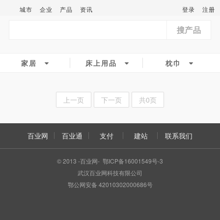
城市
企业
产品
资讯
登录
注册
搜产品
家居
床上用品
枕巾
上一页
下一页
共0页
百业网
百业通
支付
建站
联系我们
© 2013 -百业网- 鄂ICP备16001549号-3
武汉百业网科技有限公司
鄂公网安备 42010302000686号